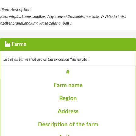
Plant description
Ziedi vārpās. Lapas smalkas. Augstums 0,2mZiedēšanas laiks V-VIZiedu krāsa
dzeltenbrūnaLapojuma krāsa zaļas ar baltu
Farms
List of all farms that grows
Carex conica 'Variegata'
#
Farm name
Region
Address
Description of the farm