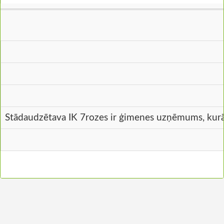
Stādaudzētava IK 7rozes ir ģimenes uzņēmums, kurā sa