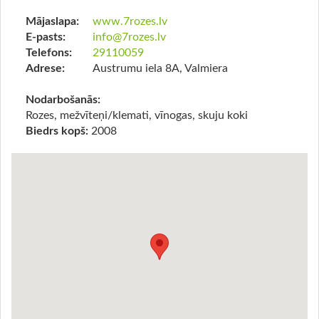
Mājaslapa:
www.7rozes.lv
E-pasts:
info@7rozes.lv
Telefons:
29110059
Adrese:
Austrumu iela 8A, Valmiera
Nodarbošanās:
Rozes, mežvīteņi/klemati, vīnogas, skuju koki
Biedrs kopš:
2008