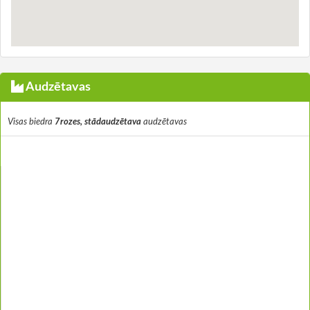
Audzētavas
Visas biedra
7rozes, stādaudzētava
audzētavas