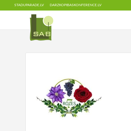
STADUPARADE.LV
DARZKOPIBASKONFERENCE.LV