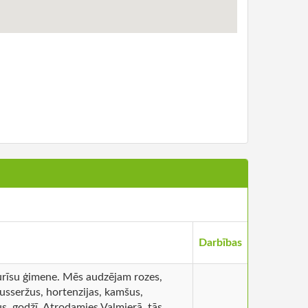
Darbības
rīsu ģimene. Mēs audzējam rozes,
ausseržus, hortenzijas, kamšus,
s, godžī. Atrodamies Valmierā, tās