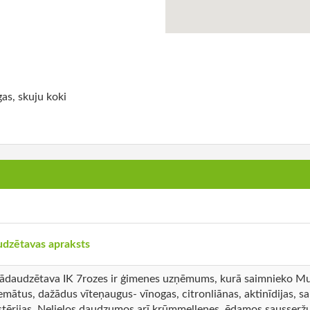
as, skuju koki
dzētavas apraksts
ādaudzētava IK 7rozes ir ģimenes uzņēmums, kurā saimnieko Mu
emātus, dažādus vīteņaugus- vīnogas, citronliānas, aktinīdijas, s
stērijas. Nelielos daudzumos arī krūmmellenes, ēdamos sausseržu