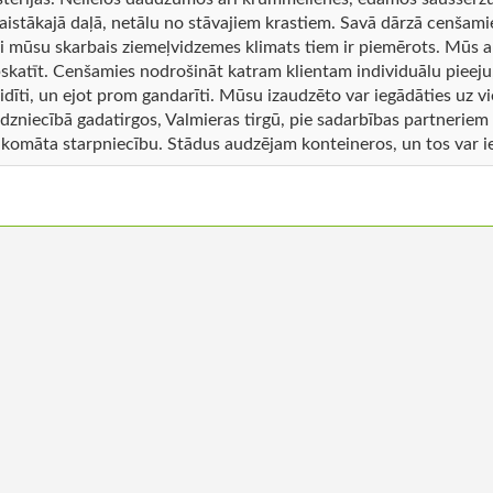
aistākajā daļā, netālu no stāvajiem krastiem. Savā dārzā cenšamies
i mūsu skarbais ziemeļvidzemes klimats tiem ir piemērots. Mūs 
skatīt. Cenšamies nodrošināt katram klientam individuālu pieeju, 
idīti, un ejot prom gandarīti. Mūsu izaudzēto var iegādāties uz 
rdzniecībā gadatirgos, Valmieras tirgū, pie sadarbības partneriem
komāta starpniecību. Stādus audzējam konteineros, un tos var ie