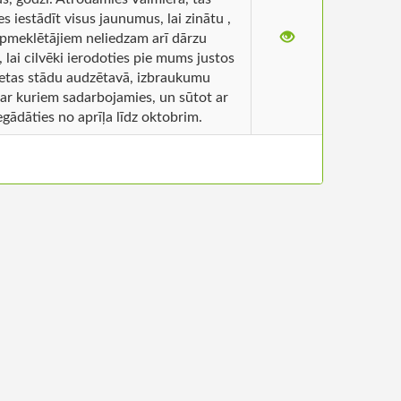
 iestādīt visus jaunumus, lai zinātu ,
apmeklētājiem neliedzam arī dārzu
lai cilvēki ierodoties pie mums justos
vietas stādu audzētavā, izbraukumu
 ar kuriem sadarbojamies, un sūtot ar
gādāties no aprīļa līdz oktobrim.