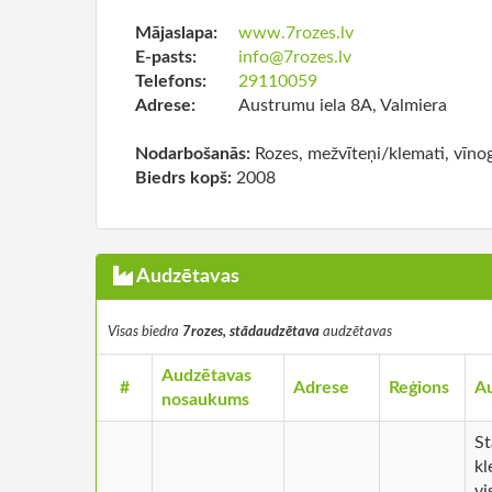
Mājaslapa:
www.7rozes.lv
E-pasts:
info@7rozes.lv
Telefons:
29110059
Adrese:
Austrumu iela 8A, Valmiera
Nodarbošanās:
Rozes, mežvīteņi/klemati, vīnog
Biedrs kopš:
2008
Audzētavas
Visas biedra
7rozes, stādaudzētava
audzētavas
Audzētavas
#
Adrese
Reģions
Au
nosaukums
St
kl
vi