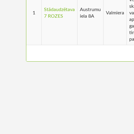
sk
Stādaudzētava
Austrumu
1
Valmiera
va
7 ROZES
iela 8A
ap
ga
ti
pa