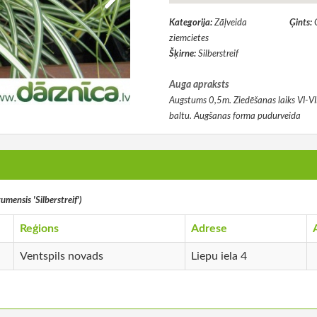
Kategorija:
Zāļveida
Ģints:
ziemcietes
Šķirne:
Silberstreif
Auga apraksts
Augstums 0,5m. Ziedēšanas laiks VI-VII
baltu. Augšanas forma pudurveida
umensis 'Silberstreif')
Reģions
Adrese
Ventspils novads
Liepu iela 4