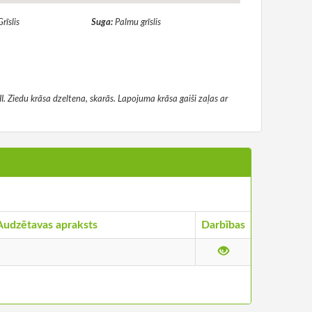
Grīslis
Suga:
Palmu grīslis
I. Ziedu krāsa dzeltena, skarās. Lapojuma krāsa gaiši zaļas ar
Audzētavas apraksts
Darbības