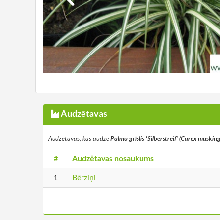
Audzētavas
Audzētavas, kas audzē
Palmu grīslis 'Silberstreif' (Carex musking
#
Audzētavas nosaukums
1
Bērziņi