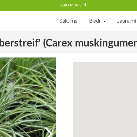
SEKO MUMS:
Sākums
Biedri
Jaunumi
lberstreif' (Carex muskingumens