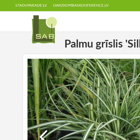
STADUPARADE.LV
DARZKOPIBASKONFERENCE.LV
Palmu grīslis 'Si