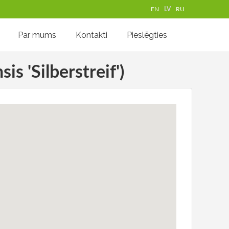
EN
LV
RU
Par mums
Kontakti
Pieslēgties
is 'Silberstreif')