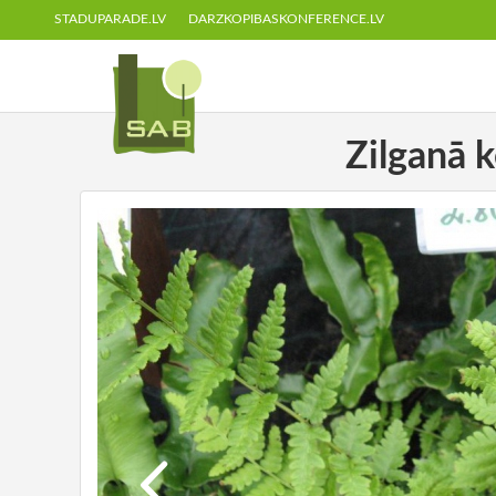
STADUPARADE.LV
DARZKOPIBASKONFERENCE.LV
Zilganā k