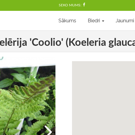
SEKO MUMS:
Sākums
Biedri
Jaunumi
elērija 'Coolio' (Koeleria glauca