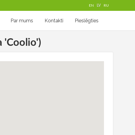
EN
LV
RU
Par mums
Kontakti
Pieslēgties
 'Coolio')