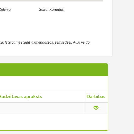
Kelērija
Suga:
Kanādas
tā. Ieteicams stādīt akmeņdārzos, zemsedzei. Augi veido
Audzētavas apraksts
Darbības