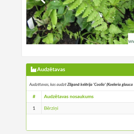
Audzētavas
Audzētavas, kas audzē
Zilganā kelērija 'Coolio' (Koeleria glauca 
#
Audzētavas nosaukums
1
Bērziņi