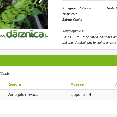
Kategorija:
Zāļveida
Ģints:
ziemcietes
Šķirne:
Coolio
Auga apraksts
Lapas 0,5m. Stāda sausā, saulainā vie
paklāju. Vislabāk aug kaļķainā augsnē.
'Coolio')
Reģions
Adrese
Ventspils novads
Liepu iela 4