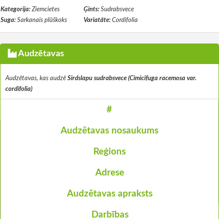
Kategorija:
Ziemcietes
Ģints:
Sudrabsvece
Suga:
Sarkanais plūškoks
Variatāte:
Cordifolia
Audzētavas
Audzētavas, kas audzē
Sirdslapu sudrabsvece (Cimicifuga racemosa var.
cordifolia)
#
Audzētavas nosaukums
Reģions
Adrese
Audzētavas apraksts
Darbības