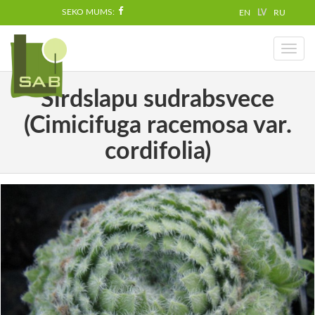
SEKO MUMS:
EN
LV
RU
Toggl
naviga
Sirdslapu sudrabsvece
(Cimicifuga racemosa var.
cordifolia)