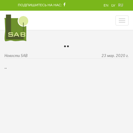
ПОДПИШИТЕСЬ НА НАС:
EN
LV
RU
Toggl
naviga
..
Новости SAB
23 мар. 2020 г.
..