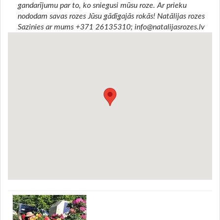
gandarījumu par to, ko sniegusi mūsu roze. Ar prieku
nododam savas rozes Jūsu gādīgajās rokās! Natālijas rozes
Sazinies ar mums +371 26135310; info@natalijasrozes.lv