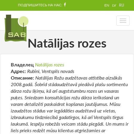
ПОДПИШИТЕСЬ НА НАС:
EN
LV
RU
Toggl
naviga
Natālijas rozes
Владелец
Natālijas rozes
Адрес:
Rubīni, Ventspils novads
Описание:
Natālijas Rožu audzētavas attīstība aizsākās
2008.gadā. Šobrīd stādaudzētavā piedāvā plašu sortimentu
dārza rožu šķirņu, kā arī augststumbru rozes un vasaras
puķes. Sniedzam konsultācijas rožu dārza ierīkošanā un
varam detalizēti paskaidrot kopšanas jautājumus. Mūsu
izaudzētos stādus var iegādāties audzētavā uz vietas,
izbraukumu tirdzniecībā gadatirgos, kā arī Ventspils tirgus
laukumā. Iespēju robežās veicam stādu piegādi. Un mums ir
liels prieks redzēt mūsu klientus atgriežamies ar