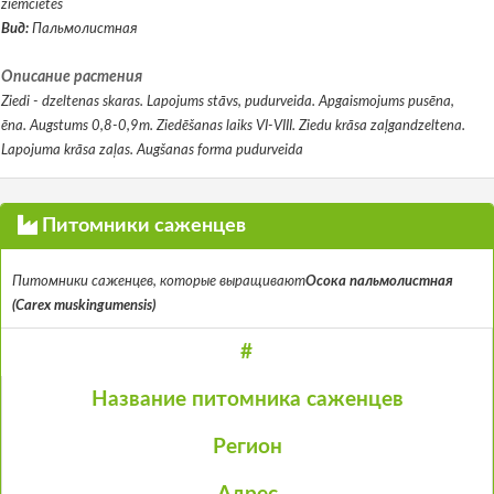
ziemcietes
Вид:
Пальмолистная
Описание растения
Ziedi - dzeltenas skaras. Lapojums stāvs, pudurveida. Apgaismojums pusēna,
ēna. Augstums 0,8-0,9m. Ziedēšanas laiks VI-VIII. Ziedu krāsa zaļgandzeltena.
Lapojuma krāsa zaļas. Augšanas forma pudurveida
Питомники саженцев
Питомники саженцев, которые выращивают
Осока пальмолистная
(Carex muskingumensis)
#
Название питомника саженцев
Регион