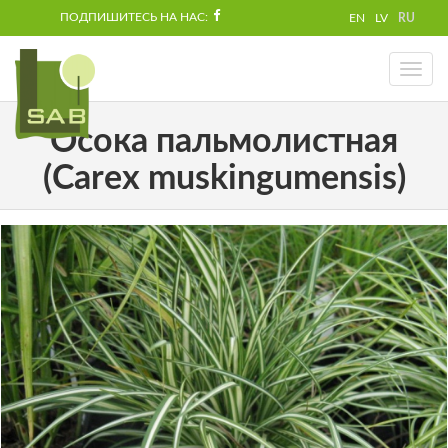
ПОДПИШИТЕСЬ НА НАС:
EN
LV
RU
Toggl
naviga
Осока пальмолистная
(Carex muskingumensis)