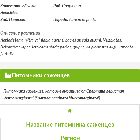
Категория:
Zāļveida
Род:
Спартина
ziemcietes
Вид:
Перистая
Порода:
Aureomarginata
Описание растения
Nepieciešama mitra vai slapja augsne, pacieš arī sāļu augsni. Neizplatās.
Dekoratīvas lapas. Ieteicams stādīt parkos, grupās, kā piekrastes augu. Izmanto
floristikā.
Питомники саженцев
Питомники саженцев, которые выращивают
Спартина перистая
'Aureomarginata' (Spartina pectinata 'Aureomarginata')
#
Название питомника саженцев
Регион