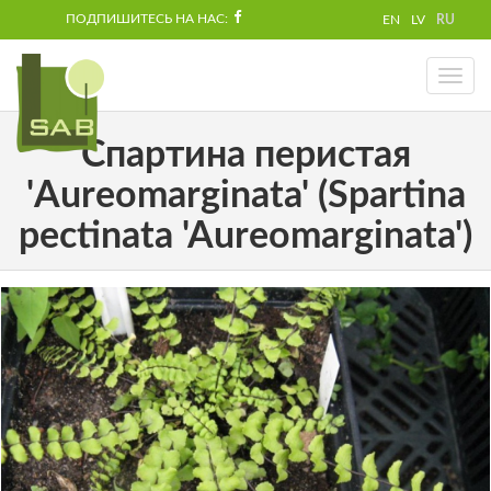
ПОДПИШИТЕСЬ НА НАС:
EN
LV
RU
Toggl
naviga
Спартина перистая
'Aureomarginata' (Spartina
pectinata 'Aureomarginata')