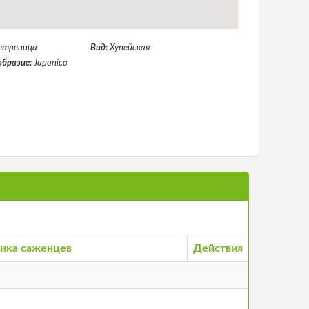
етреница
Вид:
Хупейская
образие:
Japonica
ика саженцев
Действия