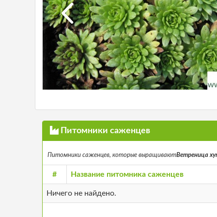
Питомники саженцев
Питомники саженцев, которые выращивают
Ветреница хупе
#
Название питомника саженцев
Ничего не найдено.