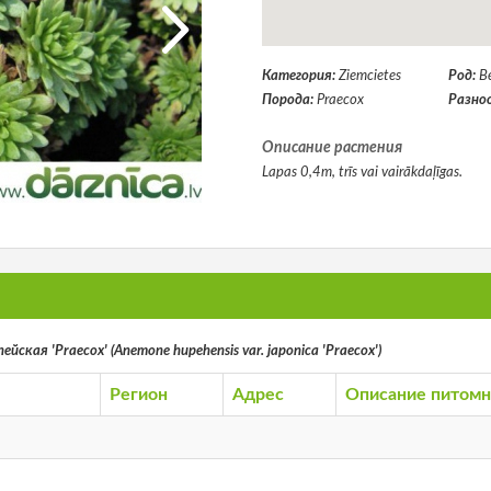
Категория:
Ziemcietes
Род:
В
Порода:
Praecox
Разно
Описание растения
Lapas 0,4m, trīs vai vairākdaļīgas.
йская 'Praecox' (Anemone hupehensis var. japonica 'Praecox')
Регион
Адрес
Описание питомн