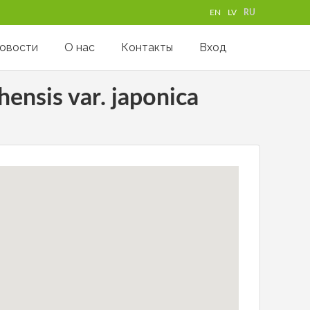
EN
LV
RU
овости
О нас
Контакты
Вход
nsis var. japonica