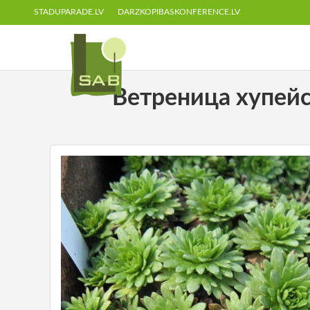
STADUPARADE.LV
DARZKOPIBASKONFERENCE.LV
Ветреница хупейск