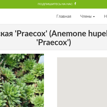
ПОДПИШИТЕСЬ НА НАС:
Главная
Члены
Н
ая 'Praecox' (Anemone hupehe
'Praecox')