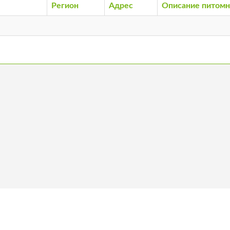
Регион
Адрес
Описание питомн
ас
Стать членом
Вакансии
Ко