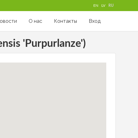
EN
LV
RU
овости
О нас
Контакты
Вход
nsis 'Purpurlanze')