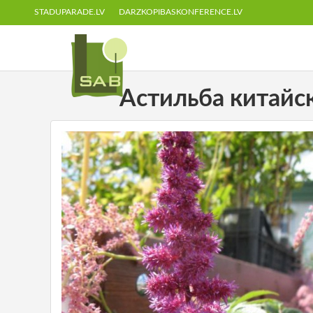
STADUPARADE.LV
DARZKOPIBASKONFERENCE.LV
Астильба китайская