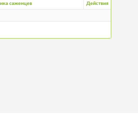
ика саженцев
Действия
нтакты
©
2026
Stādu audzētāju biedrība, все права