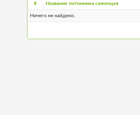
#
Название питомника саженцев
Ничего не найдено.
+371 26680957
О н