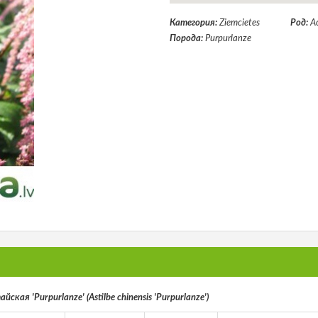
Категория:
Ziemcietes
Род:
А
Порода:
Purpurlanze
ская 'Purpurlanze' (Astilbe chinensis 'Purpurlanze')