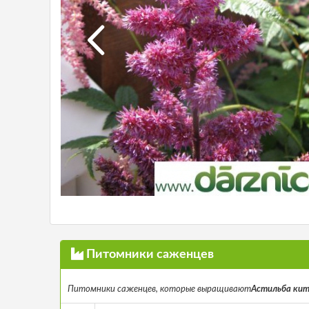
Питомники саженцев
Питомники саженцев, которые выращивают
Астильба китай