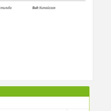
стильба
Вид:
Китайская