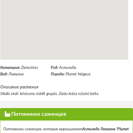
Категория:
Ziemcietes
Род:
Астильба
Вид:
Лемуана
Порода:
Plumet Neigeux
Описание растения
Sīkāki ziedi. Ieteicams stādīt grupās. Ziedu krāsa rožaini balta
Питомники саженцев
Питомники саженцев, которые выращивают
Астильба Лемуана 'Plumet