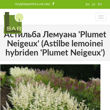
ПОДПИШИТЕСЬ НА НАС:
EN
LV
RU
Toggl
naviga
Астильба Лемуана 'Plumet
Neigeux' (Astilbe lemoinei
hybriden 'Plumet Neigeux')