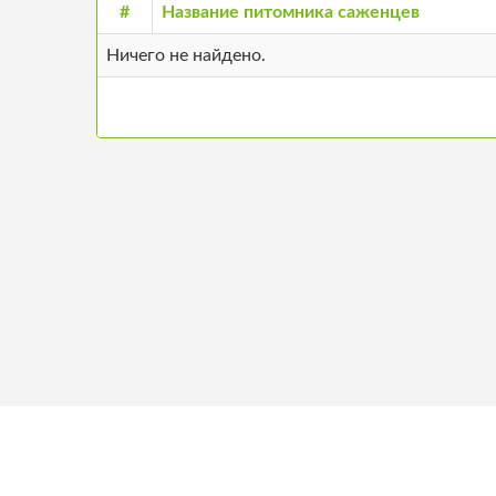
#
Название питомника саженцев
Ничего не найдено.
+371 26680957
О н