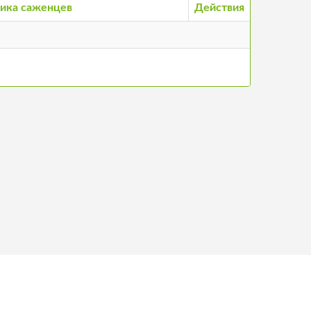
ика саженцев
Действия
нтакты
©
2026
Stādu audzētāju biedrība, все права