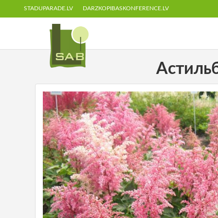
STADUPARADE.LV
DARZKOPIBASKONFERENCE.LV
Астильб