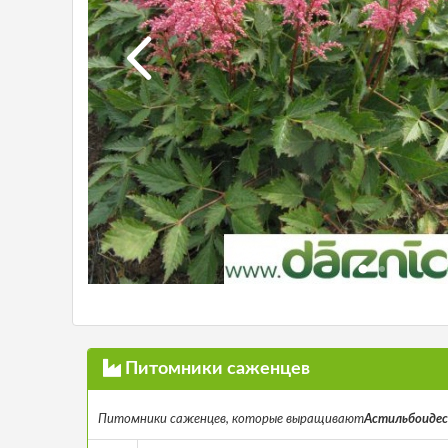
Питомники саженцев
Питомники саженцев, которые выращивают
Астильбоидес я