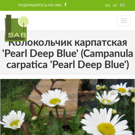
ПОДПИШИТЕСЬ НА НАС:
EN
LV
RU
Toggl
naviga
Колокольчик карпатская
'Pearl Deep Blue' (Campanula
carpatica 'Pearl Deep Blue')