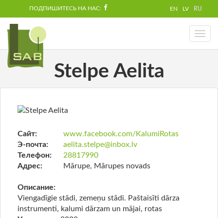
ПОДПИШИТЕСЬ НА НАС:
EN
LV
RU
Toggl
naviga
Stelpe Aelita
Сайт:
www.facebook.com/KalumiRotas
Э-почта:
aelita.stelpe@inbox.lv
Телефон:
28817990
Адрес:
Mārupe, Mārupes novads
Описание:
Viengadīgie stādi, zemeņu stādi. Paštaisīti dārza
instrumenti, kalumi dārzam un mājai, rotas