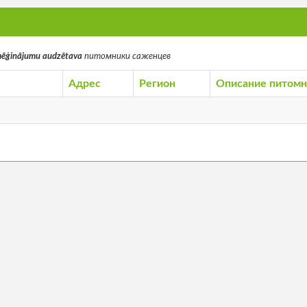
zmēģinājumu audzētava
питомники саженцев
Адрес
Регион
Описание питомн