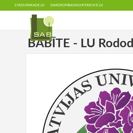
STADUPARADE.LV
DARZKOPIBASKONFERENCE.LV
BABĪTE - LU Rodode