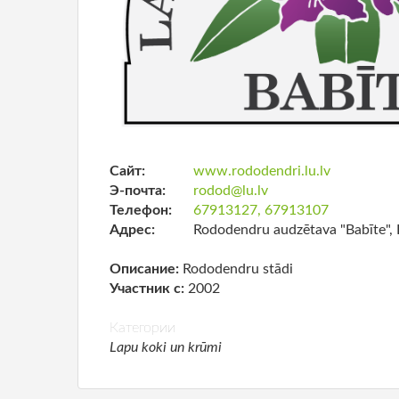
Сайт:
www.rododendri.lu.lv
Э-почта:
rodod@lu.lv
Телефон:
67913127, 67913107
Адрес:
Rododendru audzētava "Babīte", 
Описание:
Rododendru stādi
Участник с:
2002
Категории
Lapu koki un krūmi