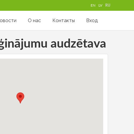
EN
LV
RU
овости
О нас
Контакты
Вход
ēģinājumu audzētava