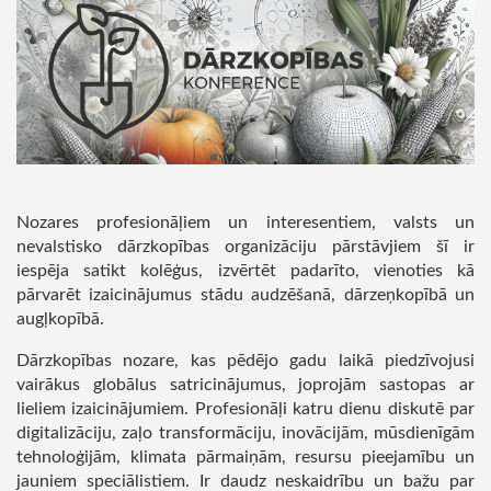
Nozares profesionāļiem un interesentiem, valsts un
nevalstisko dārzkopības organizāciju pārstāvjiem šī ir
iespēja satikt kolēģus, izvērtēt padarīto, vienoties kā
pārvarēt izaicinājumus stādu audzēšanā, dārzeņkopībā un
augļkopībā.
Dārzkopības nozare, kas pēdējo gadu laikā piedzīvojusi
vairākus globālus satricinājumus, joprojām sastopas ar
lieliem izaicinājumiem. Profesionāļi katru dienu diskutē par
digitalizāciju, zaļo transformāciju, inovācijām, mūsdienīgām
tehnoloģijām, klimata pārmaiņām, resursu pieejamību un
jauniem speciālistiem. Ir daudz neskaidrību un bažu par