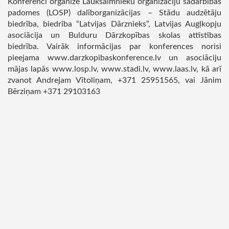
Konferenci organizē Lauksaimnieku organizāciju sadarbības
padomes (LOSP) dalīborganizācijas – Stādu audzētāju
biedrība, biedrība “Latvijas Dārznieks”, Latvijas Augļkopju
asociācija un Bulduru Dārzkopības skolas attīstības
biedrība. Vairāk informācijas par konferences norisi
pieejama www.darzkopibaskonference.lv un asociāciju
mājas lapās www.losp.lv, www.stadi.lv, www.laas.lv, kā arī
zvanot Andrejam Vītoliņam, +371 25951565, vai Jānim
Bērziņam +371 29103163