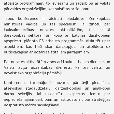
atbalsta programmām, to ieviešanu un sadarbību ar valsts
pārvaldes organizācijām, kas saistītas ar šo jomu.
Tāpēc konferencē ir aicināti piedalīties Zemkopības
ministrijas vadība un tās speciālisti, lai ziņotu par
lauksaimniecības nozares aktualitātēm, tai skaitā
dārzkopības sektorā, un kopā ar Latvijas dārzkopjiem
apspriestu plānoto ES atbalsta programmās, diskutētu par
aspektiem, kas tieši skar dārzkopjus, un atbildētu uz
būtiskākajiem ar nozari saistītajiem jautājumiem.
Par nozares aktivitātēm ziņos arī Lauku atbalsta dienests un
Valsts augu aizsardzības dienests, kā arī valsts un
nevalstisko organizāciju pārstāvji.
Konferences turpinājumā nozares pārstāvji piedalīsies
atsevišķās stādaudzētāju, dārzeņkopības un augļkopju
darba sekcijās, lai uzklausītu ekspertus, lemtu par
nepieciešamajām darbībām un izstrādātu rīcības stratēģijas
nosprausto mērķu sasniegšanai.