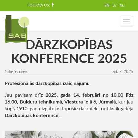
FOLLOW US:
EN
LV
RU
Toggl
naviga
DĀRZKOPĪBAS
KONFERENCE 2025
Industry news
Feb 7, 2025
Profesionālās dārzkopības izaicinājumi.
Jau pavisam drīz
2025. gada 14. februārī no 10.00 līdz
16.00, Bulduru tehnikumā, Viestura ielā 6, Jūrmalā
, kur jau
kopš 1910. gada izglītojas topošie dārznieki, notiks ikgadējā
Dārzkopības konference
.