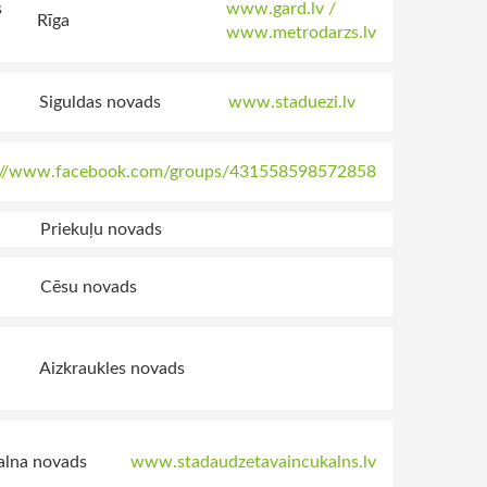
s
www.gard.lv /
Rīga
www.metrodarzs.lv
Siguldas novads
www.staduezi.lv
://www.facebook.com/groups/431558598572858
Priekuļu novads
Cēsu novads
Aizkraukles novads
alna novads
www.stadaudzetavaincukalns.lv