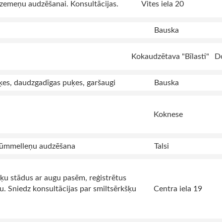
zemeņu audzēšanai. Konsultācijas.
Vites iela 20
Bauska
Kokaudzētava "Bīlasti"
D
ķes, daudzgadīgas puķes, garšaugi
Bauska
Koknese
rūmmelleņu audzēšana
Talsi
šķu stādus ar augu pasēm, reģistrētus
u. Sniedz konsultācijas par smiltsērkšķu
Centra iela 19