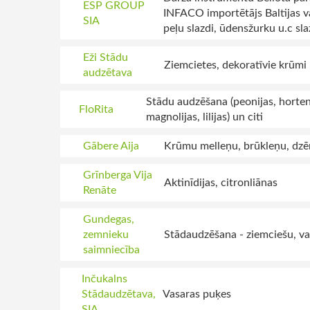
ESP GROUP
INFACO importētājs Baltijas va
SIA
peļu slazdi, ūdensžurku u.c slaz
Eži Stādu
Ziemcietes, dekoratīvie krūmi
audzētava
Stādu audzēšana (peonijas, hortenz
FloRita
magnolijas, lilijas) un citi
Gābere Aija
Krūmu melleņu, brūkleņu, dzēr
Grīnberga Vija
Aktinīdijas, citronliānas
Renāte
Gundegas,
zemnieku
Stādaudzēšana - ziemciešu, va
saimniecība
Inčukalns
Stādaudzētava,
Vasaras puķes
SIA