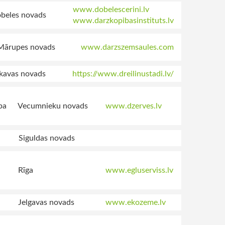
www.dobelescerini.lv
beles novads
www.darzkopibasinstituts.lv
Mārupes novads
www.darzszemsaules.com
kavas novads
https://www.dreilinustadi.lv/
ba
Vecumnieku novads
www.dzerves.lv
Siguldas novads
Rīga
www.egluserviss.lv
Jelgavas novads
www.ekozeme.lv