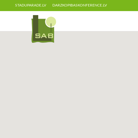
STADUPARADE.LV
DARZKOPIBASKONFERENCE.LV