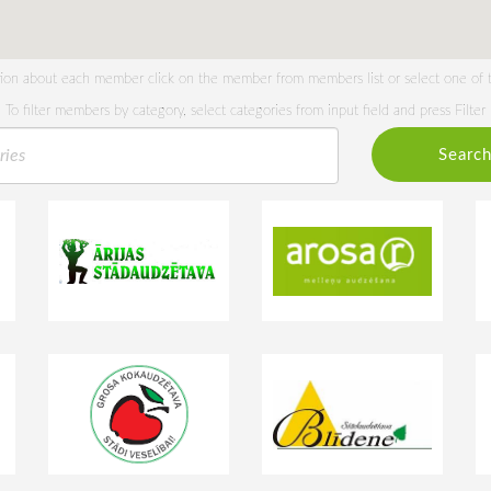
tion about each member click on the member from members list or select one of
To filter members by category, select categories from input field and press Filter
Searc