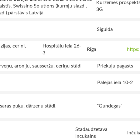
Kurzemes prospekt
lstīs. Swissino Solutions (kurmju slazdi,
3G
di).pārstāvis Latvijā.
Sigulda
ijas, ceriņi,
Hospitāļu iela 26-
Rīga
https
3
veņu, aroniju, sausseržu, ceriņu stādi
Priekuļu pagasts
Palejas iela 10-2
saras puķu, dārzeņu stādi.
"Gundegas"
Stadaudzetava
Inčuk
Incukalns