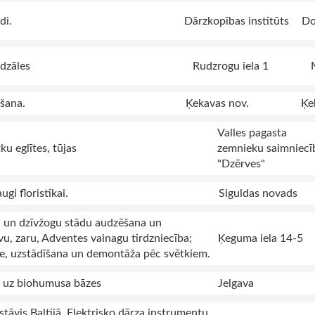
di.
Dārzkopības institūts
Do
udzāles
Rudzrogu iela 1
šana.
Ķekavas nov.
Ķe
Valles pagasta
ku eglītes, tūjas
zemnieku saimniecī
"Dzērves"
gi floristikai.
Siguldas novads
u un dzīvžogu stādu audzēšana un
īvu, zaru, Adventes vainagu tirdzniecība;
Ķeguma iela 14-5
gāde, uzstādīšana un demontāža pēc svētkiem.
i uz biohumusa bāzes
Jelgava
tāvis Baltijā. Elektrisko dārza instrumentu