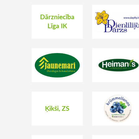
Dārzniecība
Līga IK
Ķikši, ZS