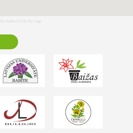
 the markers from the map
h