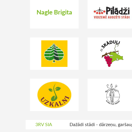
Nagle Brigita
3RV SIA
Dažādi stādi - dārzeņu, garšau