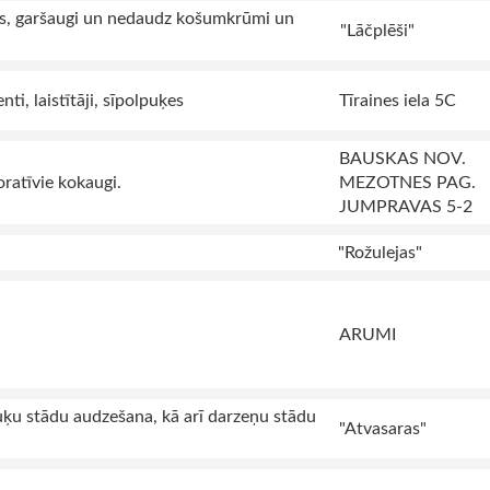
es, garšaugi un nedaudz košumkrūmi un
"Lāčplēši"
i, laistītāji, sīpolpuķes
Tīraines iela 5C
BAUSKAS NOV.
ratīvie kokaugi.
MEZOTNES PAG.
JUMPRAVAS 5-2
"Rožulejas"
ARUMI
ķu stādu audzešana, kā arī darzeņu stādu
"Atvasaras"