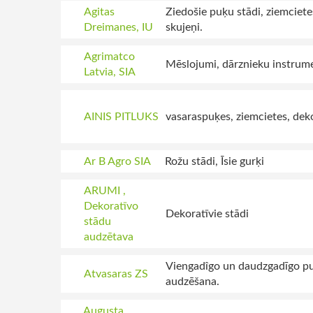
Agitas
Ziedošie puķu stādi, ziemciet
Dreimanes, IU
skujeņi.
Agrimatco
Mēslojumi, dārznieku instrument
Latvia, SIA
AINIS PITLUKS
vasaraspuķes, ziemcietes, deko
Ar B Agro SIA
Rožu stādi, Īsie gurķi
ARUMI ,
Dekoratīvo
Dekoratīvie stādi
stādu
audzētava
Viengadîgo un daudzgadīgo pu
Atvasaras ZS
audzēšana.
Augusta