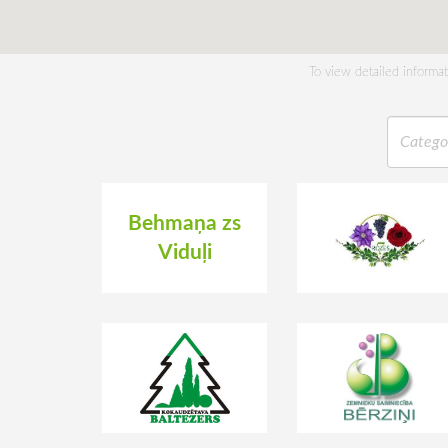
To view detailed informa
Behmaņa zs
Viduļi