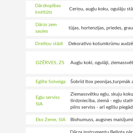
Dārzkopības
Ceriņu, augļu koku, ogulāju stā
institūts
Dārzs zem
tūjas, hortenzijas, priedes, gra
saules
Dreiliņu stādi
Dekoratīvo košumkrūmu audzē
DZĒRVES, ZS
Augļu koki, ogulāji, ziemassvēt
Eglīte Solveiga
Šobrīd Itox peonijas,turpmāk au
Ziemassvētku egļu, skuju kok
Egļu serviss
tirdzniecība, ziemā - egļu stat
SIA
pilns serviss - arī eglīšu pie
Eko Zeme, SIA
Biohumuss, augsnes maisījum
Dārza instrumentu Bellota pārs