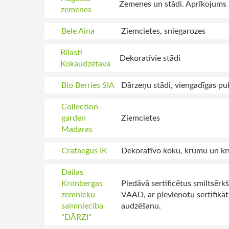
Zemenes un stādi. Aprīkojums 
zemenes
Bele Aina
Ziemcietes, sniegarozes
Bīlasti
Dekoratīvie stādi
Kokaudzētava
Bio Berries SIA
Dārzeņu stādi, viengadīgas pu
Collection
garden
Ziemcietes
Madaras
Crataegus IK
Dekoratīvo koku, krūmu un k
Dailas
Kronbergas
Piedāvā sertificētus smiltsērk
zemnieku
VAAD, ar pievienotu sertifikāt
saimniecība
audzēšanu.
"DĀRZI"