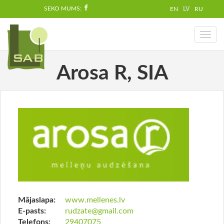
SEKO MUMS:
EN
LV
RU
Toggl
naviga
Arosa R, SIA
Mājaslapa:
www.mellenes.lv
E-pasts:
rudzate@gmail.com
Telefons:
29407075