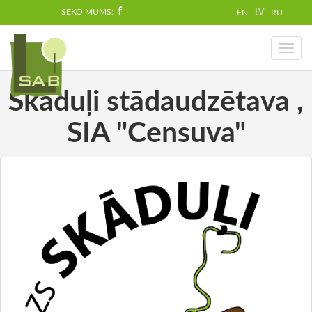
SEKO MUMS:
EN
LV
RU
Toggl
naviga
Skāduļi stādaudzētava ,
SIA "Censuva"