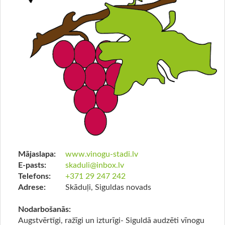
Mājaslapa:
www.vinogu-stadi.lv
E-pasts:
skaduli@inbox.lv
Telefons:
+371 29 247 242
Adrese:
Skāduļi, Siguldas novads
Nodarbošanās:
Augstvērtīgi, ražīgi un izturīgi- Siguldā audzēti vīnogu