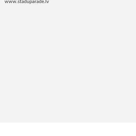
www.staduparade.lv