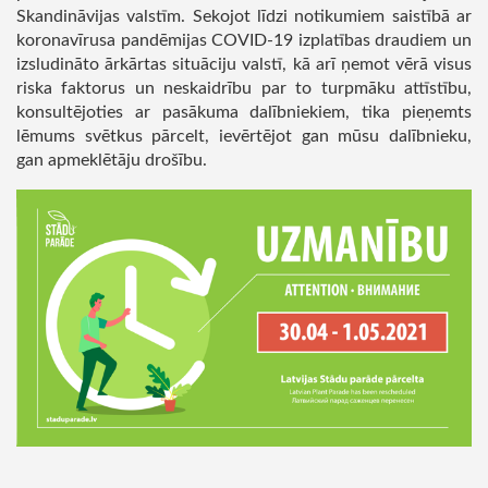
Skandināvijas valstīm. Sekojot līdzi notikumiem saistībā ar
koronavīrusa pandēmijas COVID-19 izplatības draudiem un
izsludināto ārkārtas situāciju valstī, kā arī ņemot vērā visus
riska faktorus un neskaidrību par to turpmāku attīstību,
konsultējoties ar pasākuma dalībniekiem, tika pieņemts
lēmums svētkus pārcelt, ievērtējot gan mūsu dalībnieku,
gan apmeklētāju drošību.