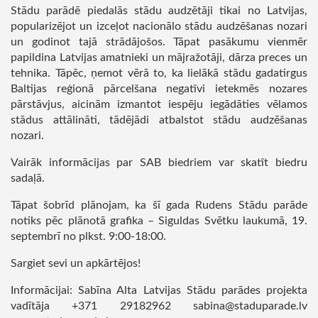
Stādu parādē piedalās stādu audzētāji tikai no Latvijas,
popularizējot un izceļot nacionālo stādu audzēšanas nozari
un godinot tajā strādājošos. Tāpat pasākumu vienmēr
papildina Latvijas amatnieki un mājražotāji, dārza preces un
tehnika. Tāpēc, ņemot vērā to, ka lielākā stādu gadatirgus
Baltijas reģionā pārcelšana negatīvi ietekmēs nozares
pārstāvjus, aicinām izmantot iespēju iegādāties vēlamos
stādus attālināti, tādējādi atbalstot stādu audzēšanas
nozari.
Vairāk informācijas par SAB biedriem var skatīt biedru
sadaļā.
Tāpat šobrīd plānojam, ka šī gada Rudens Stādu parāde
notiks pēc plānotā grafika – Siguldas Svētku laukumā, 19.
septembrī no plkst. 9:00-18:00.
Sargiet sevi un apkārtējos!
Informācijai: Sabīna Alta Latvijas Stādu parādes projekta
vadītāja +371 29182962 sabina@staduparade.lv