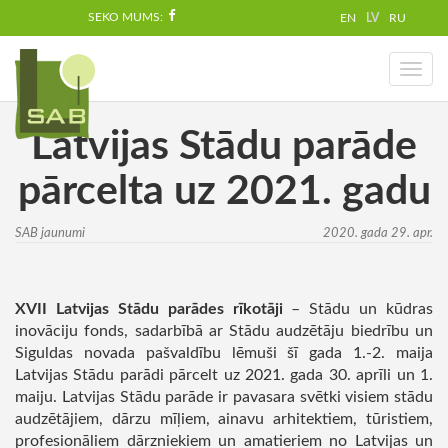
SEKO MUMS:
EN
LV
RU
Toggl
naviga
Latvijas Stādu parāde
pārcelta uz 2021. gadu
SAB jaunumi
2020. gada 29. apr.
XVII Latvijas Stādu parādes rīkotāji
– Stādu un kūdras
inovāciju fonds, sadarbībā ar Stādu audzētāju biedrību un
Siguldas novada pašvaldību lēmuši šī gada 1.-2. maija
Latvijas Stādu parādi pārcelt uz 2021. gada 30. aprīli un 1.
maiju. Latvijas Stādu parāde ir pavasara svētki visiem stādu
audzētājiem, dārzu mīļiem, ainavu arhitektiem, tūristiem,
profesionāliem dārzniekiem un amatieriem no Latvijas un