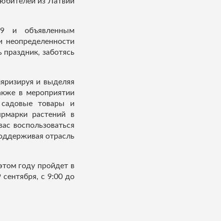
любителей из Латвии
19 и объявленным
и неопределенности
 праздник, заботясь
ляризируя и выделяя
Также в мероприятии
 садовые товары и
ярмарки растений в
вас воспользоваться
оддерживая отрасль
этом году пройдет в
сентября, с 9:00 до