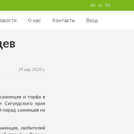
EN
LV
RU
овости
О нас
Контакты
Вход
цев
29 апр. 2020 г.
саженцев и торфа в
м Сигулдского края
й парад саженцев на
аженцев, любителей