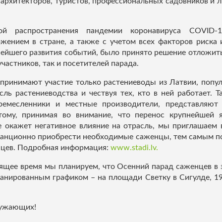
архитекторов, туристов, профессиональных садовников и 
ой распространения пандемии коронавируса COVID-
жением в стране, а также с учетом всех факторов риска 
ейшего развития событий, было принято решение отложить
участников, так и посетителей парада.
принимают участие только растениеводы из Латвии, попу
ль растениеводства и чествуя тех, кто в ней работает. 
 ремесленники и местные производители, представляют
тому, принимая во внимание, что перенос крупнейшей 
 окажет негативное влияние на отрасль, мы приглашаем 
анционно приобрести необходимые саженцы, тем самым п
цев. Подробная информация:
www.stadi.lv.
оящее время мы планируем, что Осенний парад саженцев в 
ланированным графиком – на площади Светку в Сигулде, 19 
ружающих!