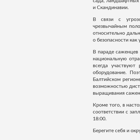
сада, ландшафтных 
и Скандинавии.
В связи с угроз
чрезвычайным поло
относительно дальн
о безопасности как 
В параде саженцев 
национальную отрас
всегда участвуют
оборудование. Поэ
Балтийском регионе
возможностью дист
выращивания сажен
Кроме того, в наст
соответствии с зап
18:00.
Берегите себя и ок