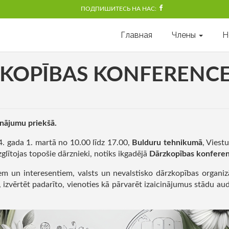
ПОДПИШИТЕСЬ НА НАС:
Главная
Члены
Н
KOPĪBAS KONFERENCE
inājumu priekšā.
. gada 1. martā no 10.00 līdz 17.00,
Bulduru tehnikumā
, Viest
glītojas topošie dārznieki, notiks ikgadējā
Dārzkopības konfere
m un interesentiem, valsts un nevalstisko dārzkopības organizā
s, izvērtēt padarīto, vienoties kā pārvarēt izaicinājumus stādu a