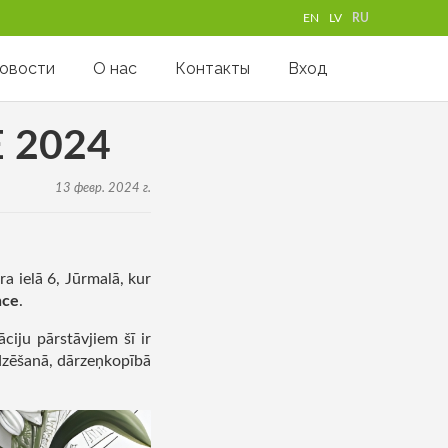
EN
LV
RU
овости
О нас
Контакты
Вход
 2024
13 февр. 2024 г.
ura ielā 6, Jūrmalā, kur
nce
.
ciju pārstāvjiem šī ir
udzēšanā, dārzeņkopībā