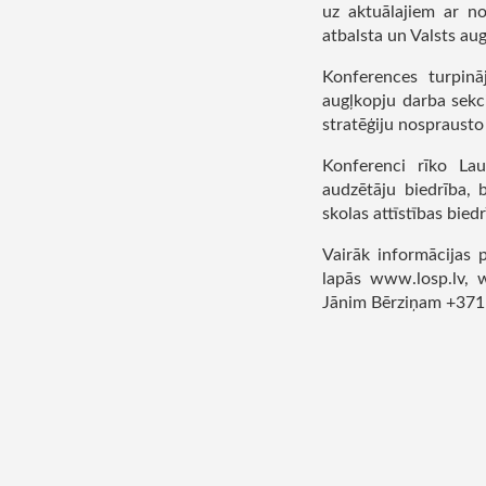
uz aktuālajiem ar no
atbalsta un Valsts aug
Konferences turpinā
augļkopju darba sekci
stratēģiju nosprausto
Konferenci rīko Lau
audzētāju biedrība, 
skolas attīstības biedr
Vairāk informācijas 
lapās www.losp.lv, 
Jānim Bērziņam +37