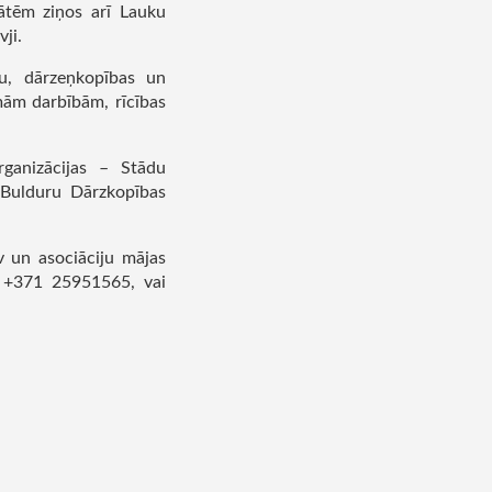
tātēm ziņos arī Lauku
ji.
ju, dārzeņkopības un
amām darbībām, rīcības
rganizācijas – Stādu
n Bulduru Dārzkopības
v un asociāciju mājas
, +371 25951565, vai