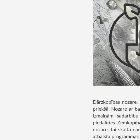
Dārzkopības nozare, k
priekšā. Nozare ar b
izmaiņām sadarbību 
piedalīties Zemkopība
nozarē, tai skaitā d
atbalsta programmās 2