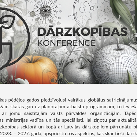
as pēdējos gados piedzīvojusi vairākus globālus satricinājumus,
ažām skatās gan uz plānotajām atbalsta programmām, to ievieša
ar jomu saistītajām valsts pārvaldes organizācijām. Tāpēc
s ministrijas vadība un tās speciālisti, lai ziņotu par aktuali
ārzkopības sektorā un kopā ar Latvijas dārzkopjiem pārrunātu pl
023. – 2027. gadā, apspriestu tos aspektus, kas skar tieši dārzko