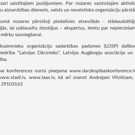
zari saistītajiem jautājumiem. Par nozares saistošajām aktivi
u aizsardzības dienests, valsts un nevalstisko organizāciju pārstāv
jumā nozares pārstāvji piedalīsies atsevišķās - stādaudzētā
jās, lai uzklausītu ziņotājus – ekspertus, lemtu par nepiecieš
 mērķu sasniegšanai.
ksaimnieku organizāciju sadarbības padomes (LOSP) dalībo
biedrība “Latvijas Dārznieks”, Latvijas Augļkopju asociācija u
ība.
par konferences norisi pieejama www.darzkopibaskonference.l
www.stadi.lv, www.laas.lv, kā arī zvanot Andrejam Vītoliņam
1 29103163