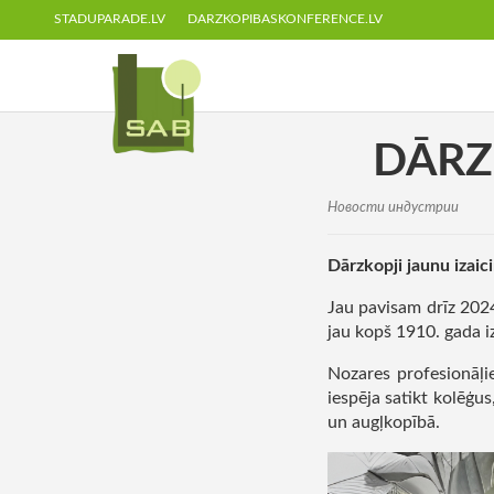
STADUPARADE.LV
DARZKOPIBASKONFERENCE.LV
DĀRZ
Hовости индустрии
Dārzkopji jaunu izaic
Jau pavisam drīz 2024
jau kopš 1910. gada iz
Nozares profesionāļie
iespēja satikt kolēģu
un augļkopībā.